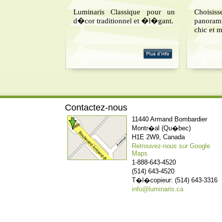
Luminaris Classique pour un
Chois
d�cor traditionnel et �l�gant.
panoram
chic et 
Contactez-nous
11440 Armand Bombardier
Montr�al (Qu�bec)
H1E 2W9, Canada
Retrouvez-nous sur Google
Maps
1-888-643-4520
(514) 643-4520
T�l�copieur: (514) 643-3316
info@luminaris.ca